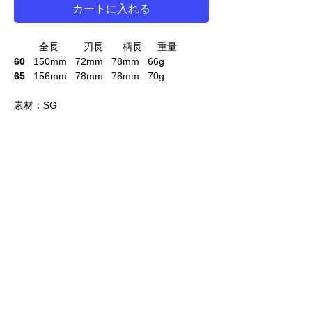
カートに入れる
全長 刃長 柄長 重量
60
150mm 72mm 78mm 66g
65
156mm 78mm 78mm 70g
素材：SG
ご注意
必ず上から順番に選んでください。
コーテイングとヒットポイントはリンクして
価格は税別価格です
います。希望のものが選べなくなったら、ペ
ージを再読み込みしてください。
LINE 公式アカウント
光邦シザーズ東京ショールーム
KOUHO レッスン編