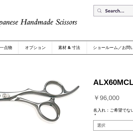
一点物
オプション
素材 & 寸法
ショールーム／お問
ALX60MC
価
￥96,000
格
名入れ：ご希望でな
*
選択