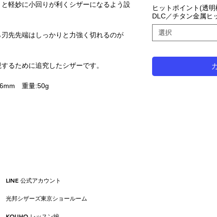
くと軽妙に小回りが利くシザーになるよう設
ヒットポイント(透
DLC／チタン金属ヒ
選択
ら刃先先端はしっかりと力強く切れるのが
現するために追究したシザーです。
長:76mm 重量:50g
LINE 公式アカウント
光邦シザーズ東京ショールーム
KOUHO レッスン編