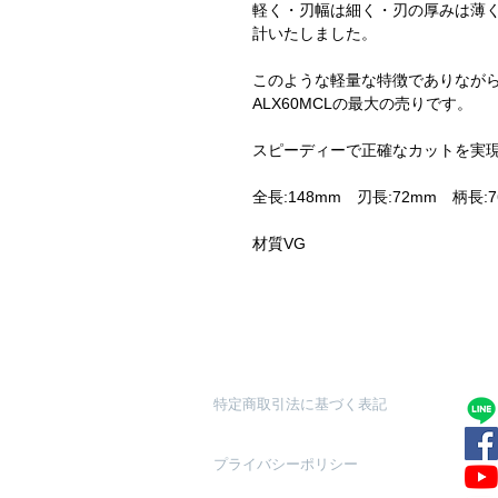
軽く・刃幅は細く・刃の厚みは薄
計いたしました。
このような軽量な特徴でありなが
ALX60MCLの最大の売りです。
スピーディーで正確なカットを実
全長:148mm 刃長:72mm 柄
材質VG
特定商取引法に基づく表記
プライバシーポリシー