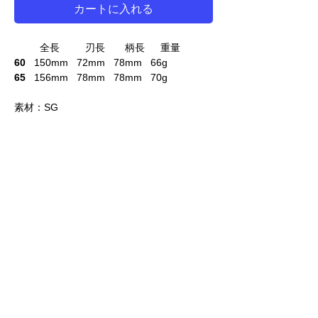
カートに入れる
全長 刃長 柄長 重量
60
150mm 72mm 78mm 66g
65
156mm 78mm 78mm 70g
素材：SG
ご注意
必ず上から順番に選んでください。
コーテイングとヒットポイントはリンクして
価格は税別価格です
います。希望のものが選べなくなったら、ペ
ージを再読み込みしてください。
LINE 公式アカウント
光邦シザーズ東京ショールーム
KOUHO レッスン編