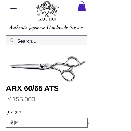
ARX 60/65 ATS
価
￥155,000
格
サイズ
*