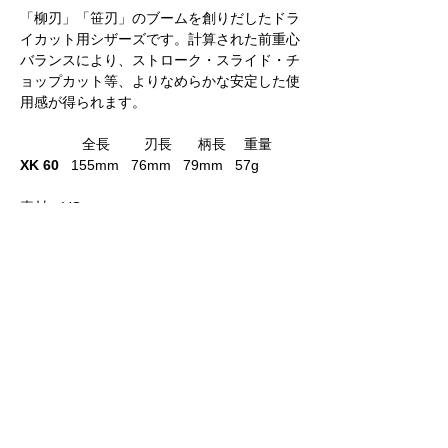
「柳刃」「笹刃」のブームを創りだしたドラ
イカット用シザーズです。計算された前重心
バランスにより、ストローク・スライド・チ
ョップカット等、よりなめらかな安定した使
用感が得られます。
全長 刃長 柄長 重量
XK 60
155mm 76mm 79mm 57g
素材：VG
ご注意
必ず上から順番に選んでください。
コーテイングとヒットポイントはリンクして
価格は税別価格です
います。希望のものが選べなくなったら、ペ
ージを再読み込みしてください。
LINE 公式アカウント
光邦シザーズ東京ショールーム