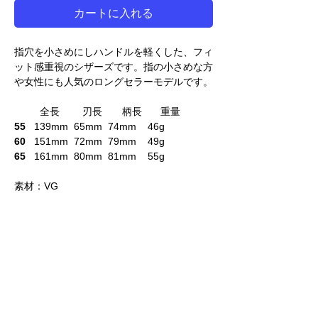
カートに入れる
指穴を小さめにしハンドルを軽くした、フィ
ット感重視のシザーズです。指の小さめな方
や女性にも人気のロングセラーモデルです。
全長 刃長 柄長 重量
55
139mm 65mm 74mm 46g
60
151mm 72mm 79mm 49g
65
161mm 80mm 81mm 55g
素材：VG
blog:【製品紹介】WZシリーズ、段違いハン
ドルのベースカット用シザー
ご注意
必ず上から順番に選んでください。
コーテイングとヒットポイントはリンクして