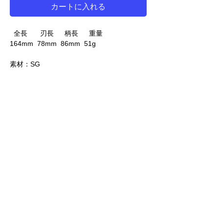
カートに入れる
全長 刃長 柄長 重量
164mm 78mm 86mm 51g
素材：SG
ご注意
必ず上から順番に選んでください。
コーテイングとヒットポイントはリンクして
価格は税別価格です
います。希望のものが選べなくなったら、ペ
ージを再読み込みしてください。
LINE 公式アカウント
光邦シザーズ東京ショールーム
KOUHO レッスン編
​KOUHO ユーザー編